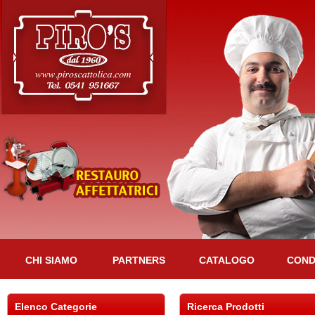
CHI SIAMO
PARTNERS
CATALOGO
CONDI
Elenco Categorie
Ricerca Prodotti